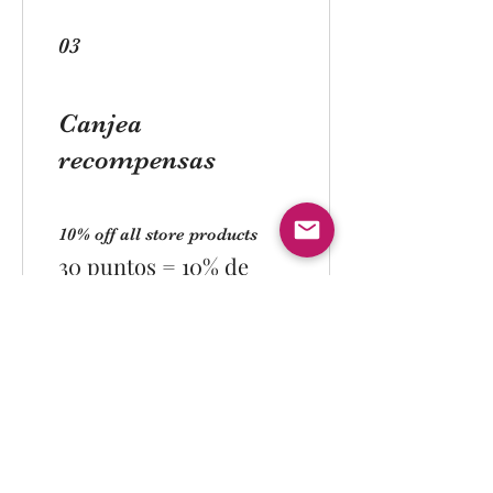
03
Canjea
recompensas
10% off all store products
30 puntos = 10% de
descuento el ítem de
menor precio en el
carrito
10% off all bookings
25 puntos = 10% de
descuento el ítem de